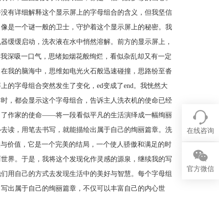
并没有详细解释这个显示屏上的字母组合的含义，但我坚信
，像是一个谜一般的卫士，守护着这个显示屏上的秘密。我
机器缓缓启动，洗衣液在水中悄然溶解。前方的显示屏上，
。我深吸一口气，思绪如烟花般绚烂，看似杂乱却又有一定
。在我的脑海中，思维如电光火石般迅速碰撞，思路纷至沓
的字母组合突然发生了变化，ed变成了end。我恍然大
作时，都会显示这个字母组合，告诉主人洗衣机的使命已经
白了作家的使命——将一段看似平凡的生活演绎成一幅绚丽
心去读，用笔去书写，就能描绘出属于自己的绚丽篇章。洗
在线咨询
意与价值，它是一个完美的结局，一个使人骄傲和满足的时
丽世界。于是，我将这个发现化作灵感的源泉，继续我的写
官方微信
他们用自己的方式去发现生活中的美好与智慧。每个字母组
，写出属于自己的绚丽篇章，不仅可以丰富自己的内心世