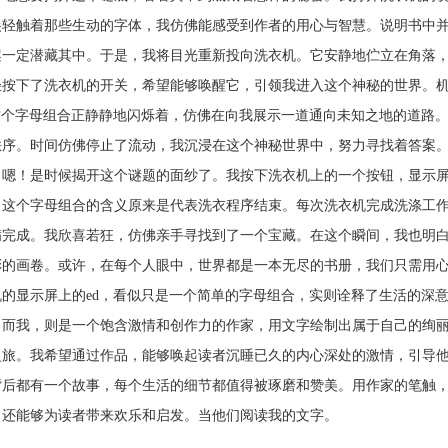
尖轻触着那些生动的字体，我仿佛能感受到作者的用心与智慧。说明书中
案一定潜藏其中。于是，我将目光重新投向洗衣机。它安静地伫立在角落
轻按下了洗衣机的开关，希望能够唤醒它，引领我进入这个神秘的世界。
d这个字母组合正静静地闪烁着，仿佛在向我展示一道通向未知之地的道路
秩序。时间仿佛停止了流动，我沉浸在这个神秘世界中，努力寻找着答案
。嗯！是时候揭开这个谜题的面纱了。我按下洗衣机上的一个按钮，显示屏上
，这个字母组合的含义原来是代表洗衣程序结束。每次洗衣机完成洗涤工
满完成。我欣喜若狂，仿佛亲手寻找到了一个宝藏。在这个瞬间，我也明
彩的画卷。或许，在每个人眼中，世界都是一本无尽的书册，我们只需用
机的显示屏上的ed，看似只是一个简单的字母组合，实则诠释了生活的深
。而我，则是一个饱含激情和创作力的作家，用文字绘制出属于自己的绚
之旅。我希望通过作品，能够唤起读者沉睡已久的内心深处的激情，引导
背后都有一个故事，每个生活的细节都值得被琢磨和赞美。用作家的笔触
，还能够为读者带来欢乐和启发。当他们阅读我的文字。